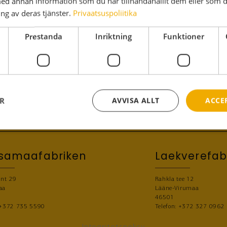
d annan information som du har tillhandahållit dem eller som d
ng av deras tjänster.
Privaatsuspoliitika
Prestanda
Inriktning
Funktioner
Kontakt
Näituse 25
Te
50409 Tartu
E-
Estland
Reg. nr. 10301984
ER
AVVISA ALLT
ACCE
Momsnummer. EE100040546
tsamaafabriken
Laekverefab
mnt 29
Rahkla tee 12
aa
Lääne-Virumaa
46501
+372 735 5590
Telefon:
+372 327 0962