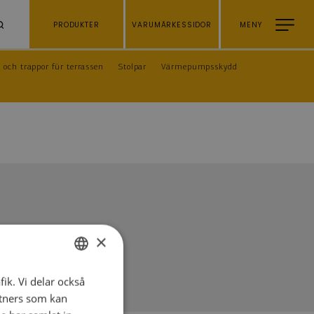
PRODUKTER
VARUMÄRKESSIDOR
MENY
 och trappor für terrassen
Stolpar
Värmepumpsskydd
×
fik. Vi delar också
ESTONIAN
tners som kan
ENGLISH