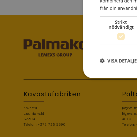
kombinera den me
från din användni
Strikt
nödvändigt
VISA DETALJ
Kavastufabriken
Põl
Kavastu
Jõgeva 
Luunja vald
Jõgevam
62204
48105
Telefon:
+372 735 5590
Telefon: