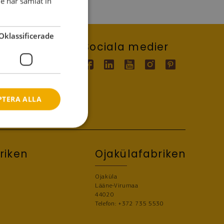
e har samlat in
DANISH
GERMAN
Oklassificerade
Kontakta oss
Sociala medier
SPANISH
FRENCH
lefon / 
+372 7 355 530
post / 
contact@palmako.ee
ITALIAN
LATVIAN
PTERA ALLA
LITHUANIAN
NORWEGIAN
POLISH
riken
Ojakülafabriken
PORTUGESE
Ojaküla
FINNISH
Lääne-Virumaa
44020
SWEDISH
Telefon:
+372 735 5530
CZECH