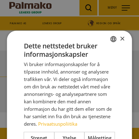
Skip to main content
MENY
PALMAKO AS
LEMEKS GROUP
REGION OG SPRÅK
Breadcrumb
×
Produkter
Hagemøbler, levegger & terrasse
Blomsterkasser
Dette nettstedet bruker
informasjonskapsler
ESTONIAN
Blomsterkasser
Vi bruker informasjonskapsler for å
ENGLISH
tilpasse innhold, annonser og analysere
DANISH
trafikken vår. Vi deler også informasjon
om din bruk av nettstedet vårt med våre
GERMAN
annonserings- og analysepartnere som
FILTER
SPANISH
kan kombinere den med annen
FRENCH
informasjon du har gitt dem eller som de
har samlet inn fra din bruk av tjenestene
ITALIAN
deres.
Privaatsuspoliitika
LATVIAN
Strengt
Ytelse
Målretting