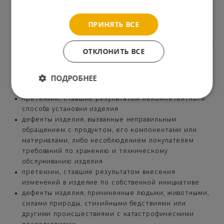
древесины
деревянные детали с возникшими в процессе сушки
ПРИНЯТЬ ВСЕ
небольшими и несквозными трещинами/щелями,
которые не влияют на конструкцию изделия
деревянные детали с перекосом, который не мешает
ОТКЛОНИТЬ ВСЕ
их установке
кровельные и половые доски с нестрогаными
ПОДРОБНЕЕ
участками на скрытых поверхностях, цветовыми
различиями и выцветшими местами
претензии, ставшие результатом некомпетентного
способа установки изделия
дефекты изделия, вызванные неправильным
обращением с продуктом, его компонентами или
материалами, либо несоблюдением покупателем
требований по хранению и техническому
обслуживанию изделия
претензии, ставшие результатом внесения
изменений в изделие по собственной инициативе
дефекты изделия, причиненные людьми, животными,
силами природы, стихийными бедствиями или
другими происшествиями с катастрофическими