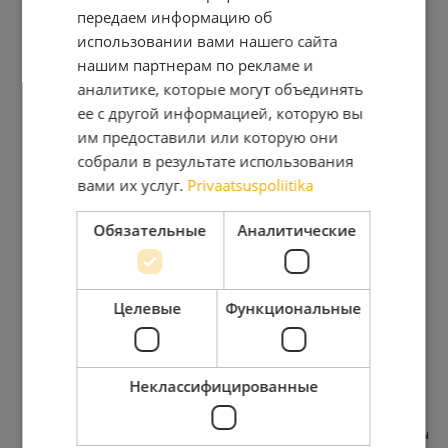
передаем информацию об
инструкции, прилагаемой к товару!
GERMAN
использовании вами нашего сайта
SPANISH
нашим партнерам по рекламе и
ГАРАНТИЙНЫЕ СЛУЧАИ
FRENCH
аналитике, которые могут объединять
конструктивные дефекты
ее с другой информацией, которую вы
ITALIAN
отсутствующие детали
им предоставили или которую они
использование материалов, не соответствующих
LATVIAN
собрали в результате использования
применимым требованиям к качеству, а также все
вами их услуг.
Privaatsuspoliitika
остальные дефекты изделия, которые могут
LITHUANIAN
привести к его несоответствию условиям контракта.
NORWEGIAN
Обязательные
Аналитические
ГАРАНТИЯ НЕ РАСПРОСТРАНЯЕТСЯ НА
POLISH
СЛЕДУЮЩЕЕ
PORTUGESE
Целевые
Функциональные
особенности дерева как природного материала
FINNISH
уже покрашенные (обработанные консервантом)
деревянные детали
SWEDISH
деревянные детали, содержащие целые ветви,
Неклассифицированные
CZECH
которые не нарушают стабильность изделия
изменения оттенка, вызванные различиями в
RUSSIAN
структуре дерева, которые не влияют на срок службы