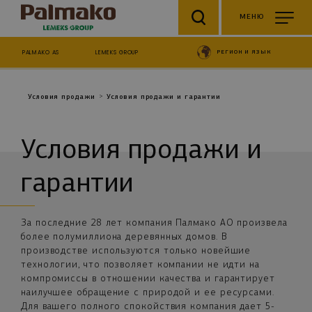
Skip to main content
МЕНЮ
PALMAKO AS
LEMEKS GROUP
РЕГИОН И ЯЗЫК
Breadcrumb
Условия продажи
Условия продажи и гарантии
Условия продажи и
гарантии
За последние 28 лет компания Палмако AO произвела
более полумиллиона деревянных домов. В
производстве используются только новейшие
технологии, что позволяет компании не идти на
компромиссы в отношении качества и гарантирует
наилучшее обращение с природой и ее ресурсами.
Для вашего полного спокойствия компания дает 5-