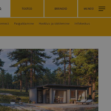
TOOTED
BRÄNDID
MENÜÜ
onnect
Paigaldamine
Hooldus ja töötlemine
Infokeskus