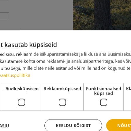
it kasutab küpsiseid
d sisu, reklaamide isikupärastamiseks ja liikluse analüüsimisek
 kasutamise kohta oma reklaami- ja analüüsipartneritega, kes või
teabega, mille olete neile esitanud või mille nad on kogunud te
▾
vaatsuspoliitika
Jõudlusküpsised
Reklaamküpsised
Funktsionaalsed
Kl
küpsised
ASJU
KEELDU KÕIGIST
NÕUST