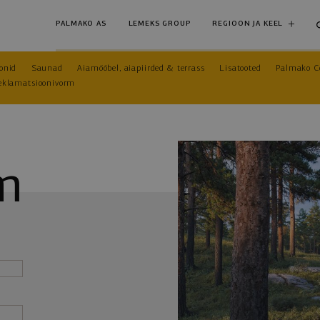
REGIOON JA KEEL
PALMAKO AS
LEMEKS GROUP
jonid
Saunad
Aiamööbel, aiapiirded & terrass
Lisatooted
Palmako C
eklamatsioonivorm
m