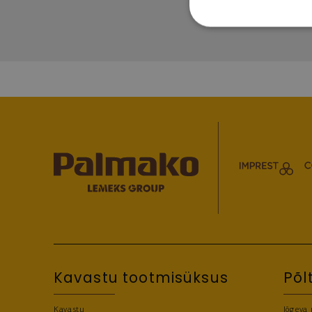
Kavastu tootmisüksus
Põl
Kavastu
Jõgeva