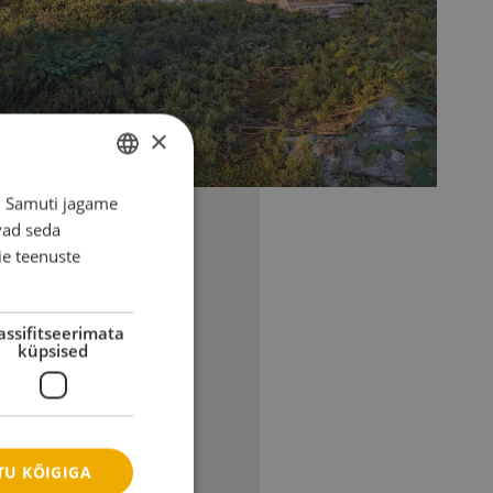
×
s. Samuti jagame
ESTONIAN
vad seda
ENGLISH
ie teenuste
DANISH
GERMAN
assifitseerimata
küpsised
SPANISH
FRENCH
ITALIAN
LATVIAN
U KÕIGIGA