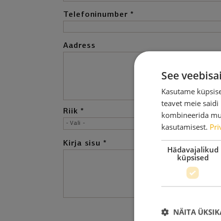
Telefoninumber
Aadress
See veebisa
Kasutame küpsisei
teavet meie saidi
Riik
kombineerida muu 
- Vali -
kasutamisest.
Pri
Kirja sisu
Hädavajalikud
küpsised
NÄITA ÜKSIK